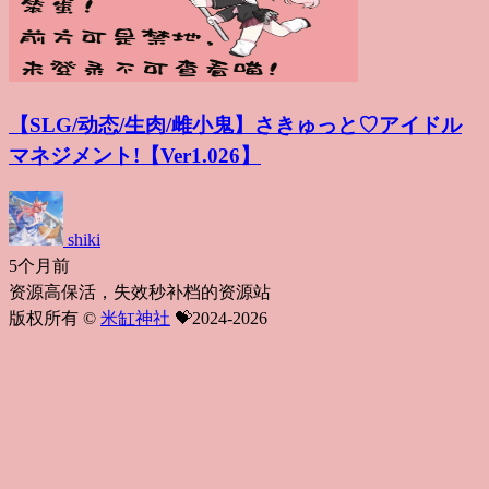
【SLG/动态/生肉/雌小鬼】さきゅっと♡アイドル
マネジメント!【Ver1.026】
shiki
5个月前
资源高保活，失效秒补档的资源站
版权所有 ©
米缸神社
💝2024-2026