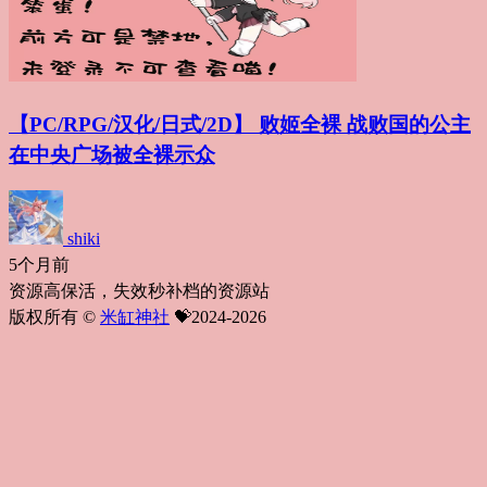
【PC/RPG/汉化/日式/2D】 败姬全裸 战败国的公主
在中央广场被全裸示众
shiki
5个月前
资源高保活，失效秒补档的资源站
版权所有 ©
米缸神社
💝2024-2026