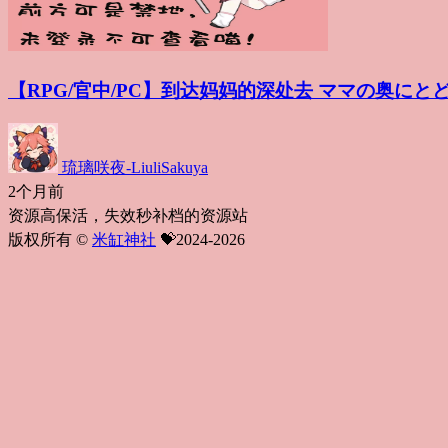
【RPG/官中/PC】到达妈妈的深处去 ママの奥にと
琉璃咲夜-LiuliSakuya
2个月前
资源高保活，失效秒补档的资源站
版权所有 ©
米缸神社
💝2024-2026