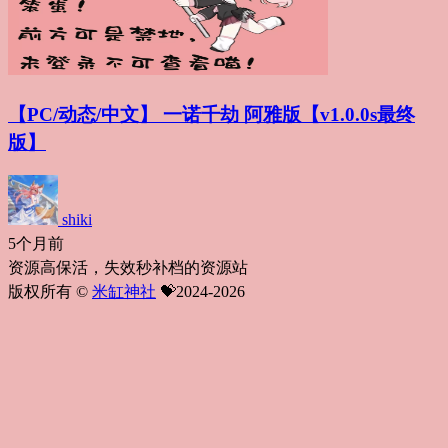
【PC/动态/中文】 一诺千劫 阿雅版【v1.0.0s最终
版】
shiki
5个月前
资源高保活，失效秒补档的资源站
版权所有 ©
米缸神社
💝2024-2026