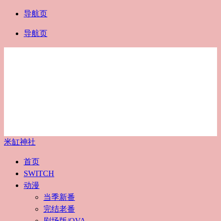
导航页
导航页
米缸神社
首页
SWITCH
动漫
当季新番
完结老番
剧场版/OVA