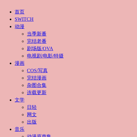
首页
SWITCH
动漫
当季新番
完结老番
剧场版/OVA
电视剧/电影/特摄
漫画
COS/写真
完结漫画
杂图合集
连载更新
文学
日轻
网文
出版
音乐
动漫原声集