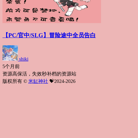
【PC/官中/SLG】冒险途中全员告白
shiki
5个月前
资源高保活，失效秒补档的资源站
版权所有 ©
米缸神社
💝2024-2026