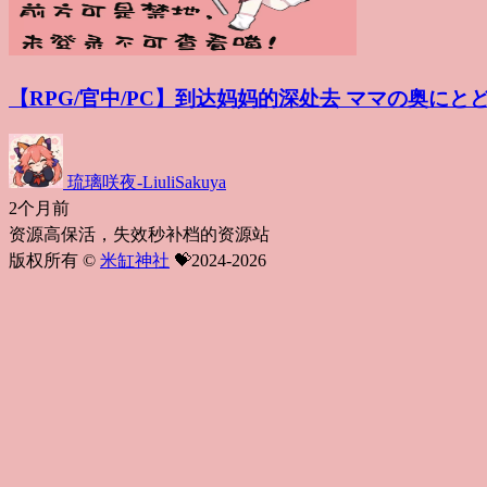
【RPG/官中/PC】到达妈妈的深处去 ママの奥にと
琉璃咲夜-LiuliSakuya
2个月前
资源高保活，失效秒补档的资源站
版权所有 ©
米缸神社
💝2024-2026