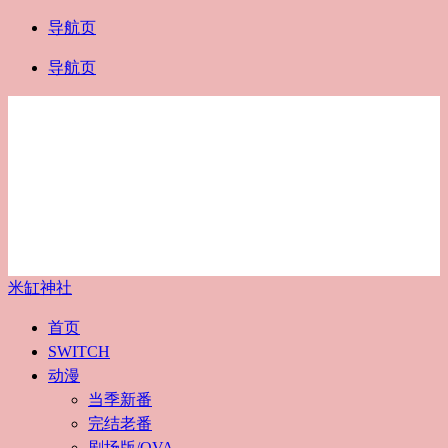
导航页
导航页
米缸神社
首页
SWITCH
动漫
当季新番
完结老番
剧场版/OVA