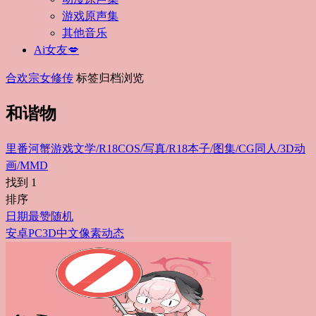
游戏原声集
其他音乐
Ai女友💋
合欢宗女修传
标签归档浏览
和谐物
里番
河蟹游戏
文学/R18
COS/写真/R18
本子/图集/CG
同人/3D动
画/MMD
找到
1
排序
日期
最赞
随机
安卓
PC
3D
中文
像素
动态