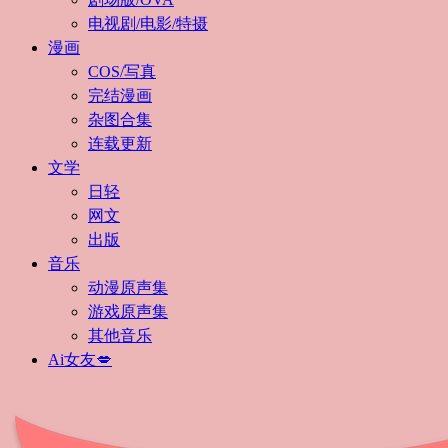
电视剧/电影/特摄
漫画
COS/写真
完结漫画
杂图合集
连载更新
文学
日轻
网文
出版
音乐
动漫原声集
游戏原声集
其他音乐
Ai女友💋