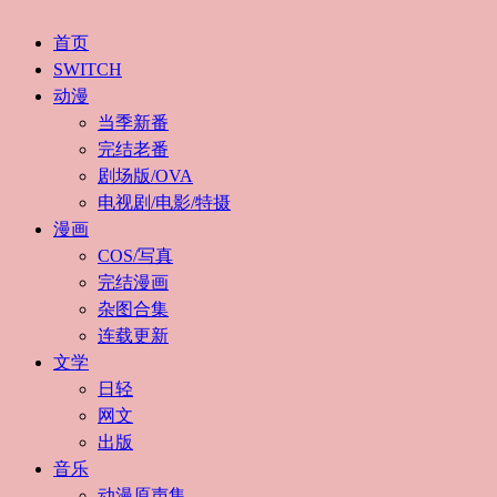
首页
SWITCH
动漫
当季新番
完结老番
剧场版/OVA
电视剧/电影/特摄
漫画
COS/写真
完结漫画
杂图合集
连载更新
文学
日轻
网文
出版
音乐
动漫原声集