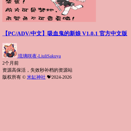
【PC/ADV/中文】吸血鬼的新娘 V1.0.1 官方中文版
琉璃咲夜-LiuliSakuya
2个月前
资源高保活，失效秒补档的资源站
版权所有 ©
米缸神社
💝2024-2026