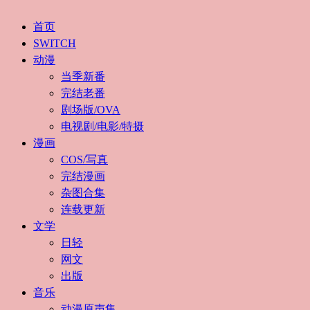
首页
SWITCH
动漫
当季新番
完结老番
剧场版/OVA
电视剧/电影/特摄
漫画
COS/写真
完结漫画
杂图合集
连载更新
文学
日轻
网文
出版
音乐
动漫原声集