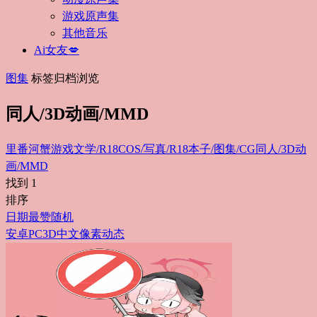
游戏原声集
其他音乐
Ai女友💋
图集
标签归档浏览
同人/3D动画/MMD
里番
河蟹游戏
文学/R18
COS/写真/R18
本子/图集/CG
同人/3D动
画/MMD
找到
1
排序
日期
最赞
随机
安卓
PC
3D
中文
像素
动态