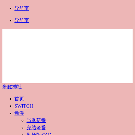
导航页
导航页
米缸神社
首页
SWITCH
动漫
当季新番
完结老番
剧场版/OVA