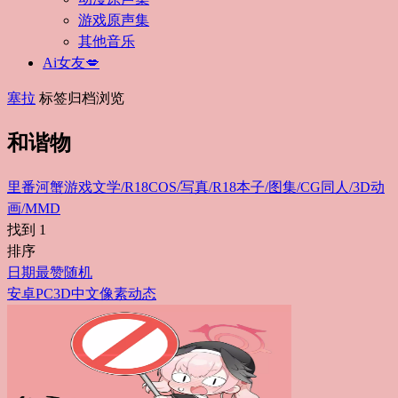
游戏原声集
其他音乐
Ai女友💋
塞拉
标签归档浏览
和谐物
里番
河蟹游戏
文学/R18
COS/写真/R18
本子/图集/CG
同人/3D动
画/MMD
找到
1
排序
日期
最赞
随机
安卓
PC
3D
中文
像素
动态