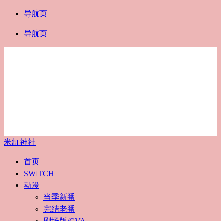
导航页
导航页
米缸神社
首页
SWITCH
动漫
当季新番
完结老番
剧场版/OVA