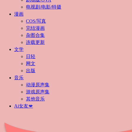
电视剧/电影/特摄
漫画
COS/写真
完结漫画
杂图合集
连载更新
文学
日轻
网文
出版
音乐
动漫原声集
游戏原声集
其他音乐
Ai女友💋