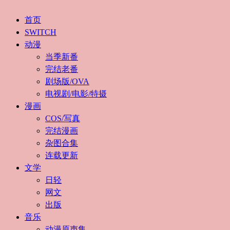
首页
SWITCH
动漫
当季新番
完结老番
剧场版/OVA
电视剧/电影/特摄
漫画
COS/写真
完结漫画
杂图合集
连载更新
文学
日轻
网文
出版
音乐
动漫原声集