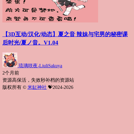
【3D互动/汉化/动态】夏之音 辣妹与宅男的秘密课
后时光/夏ノ音。V1.04
琉璃咲夜-LiuliSakuya
2个月前
资源高保活，失效秒补档的资源站
版权所有 ©
米缸神社
💝2024-2026