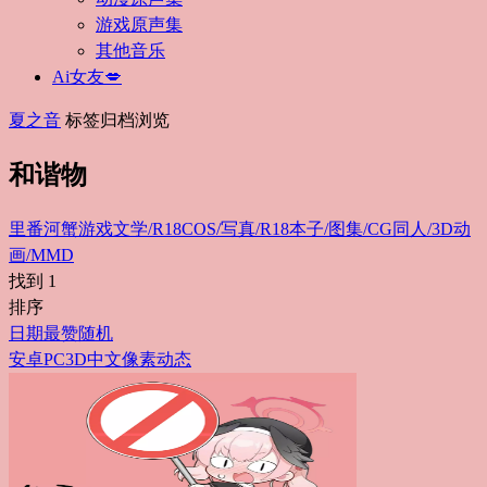
游戏原声集
其他音乐
Ai女友💋
夏之音
标签归档浏览
和谐物
里番
河蟹游戏
文学/R18
COS/写真/R18
本子/图集/CG
同人/3D动
画/MMD
找到
1
排序
日期
最赞
随机
安卓
PC
3D
中文
像素
动态