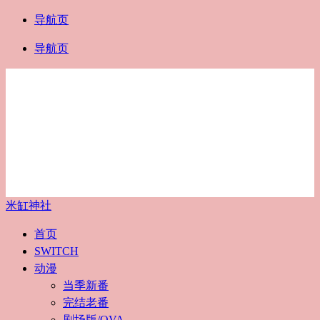
导航页
导航页
米缸神社
首页
SWITCH
动漫
当季新番
完结老番
剧场版/OVA