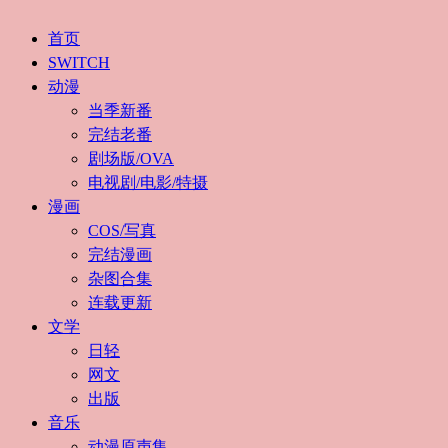
首页
SWITCH
动漫
当季新番
完结老番
剧场版/OVA
电视剧/电影/特摄
漫画
COS/写真
完结漫画
杂图合集
连载更新
文学
日轻
网文
出版
音乐
动漫原声集