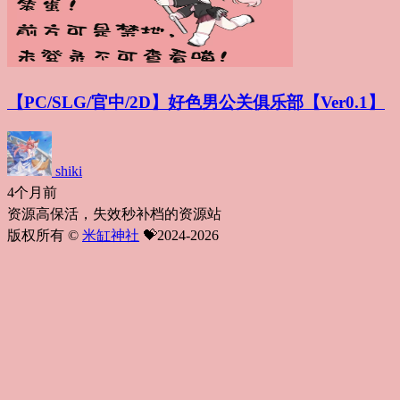
【PC/SLG/官中/2D】好色男公关俱乐部【Ver0.1】
shiki
4个月前
资源高保活，失效秒补档的资源站
版权所有 ©
米缸神社
💝2024-2026