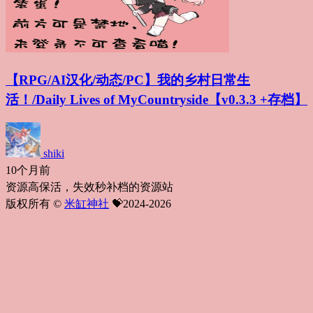
【RPG/AI汉化/动态/PC】我的乡村日常生
活！/Daily Lives of MyCountryside【v0.3.3 +存档】
shiki
10个月前
资源高保活，失效秒补档的资源站
版权所有 ©
米缸神社
💝2024-2026