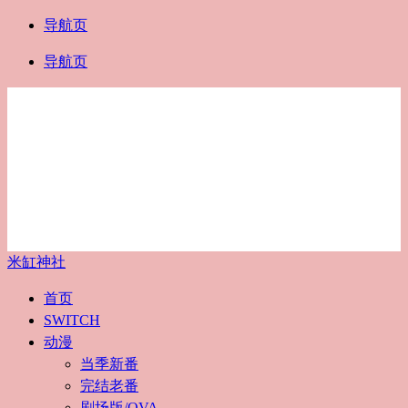
导航页
导航页
米缸神社
首页
SWITCH
动漫
当季新番
完结老番
剧场版/OVA