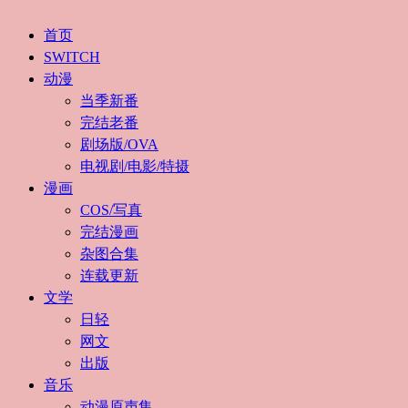
首页
SWITCH
动漫
当季新番
完结老番
剧场版/OVA
电视剧/电影/特摄
漫画
COS/写真
完结漫画
杂图合集
连载更新
文学
日轻
网文
出版
音乐
动漫原声集