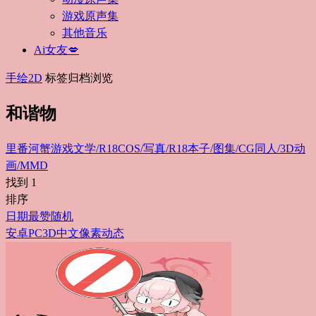
游戏原声集
其他音乐
Ai女友💋
手绘2D
标签归档浏览
和谐物
里番
河蟹游戏
文学/R18
COS/写真/R18
本子/图集/CG
同人/3D动
画/MMD
找到
1
排序
日期
最赞
随机
安卓
PC
3D
中文
像素
动态