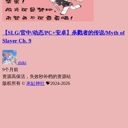
【SLG/官中/动态/PC+安卓】杀戮者的传说/Myth of
Slayer Ch. 9
shiki
9个月前
资源高保活，失效秒补档的资源站
版权所有 ©
米缸神社
💝2024-2026