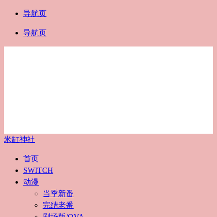
导航页
导航页
米缸神社
首页
SWITCH
动漫
当季新番
完结老番
剧场版/OVA