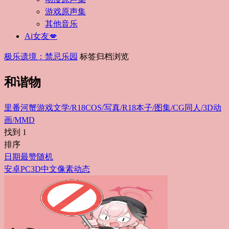
游戏原声集
其他音乐
Ai女友💋
极乐遗境：禁忌乐园
标签归档浏览
和谐物
里番
河蟹游戏
文学/R18
COS/写真/R18
本子/图集/CG
同人/3D动
画/MMD
找到
1
排序
日期
最赞
随机
安卓
PC
3D
中文
像素
动态