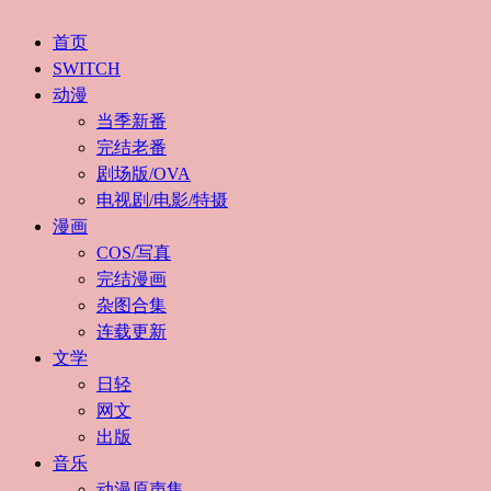
首页
SWITCH
动漫
当季新番
完结老番
剧场版/OVA
电视剧/电影/特摄
漫画
COS/写真
完结漫画
杂图合集
连载更新
文学
日轻
网文
出版
音乐
动漫原声集