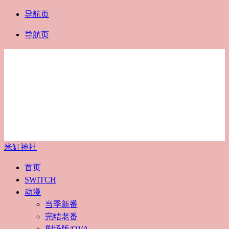
导航页
导航页
米缸神社
首页
SWITCH
动漫
当季新番
完结老番
剧场版/OVA