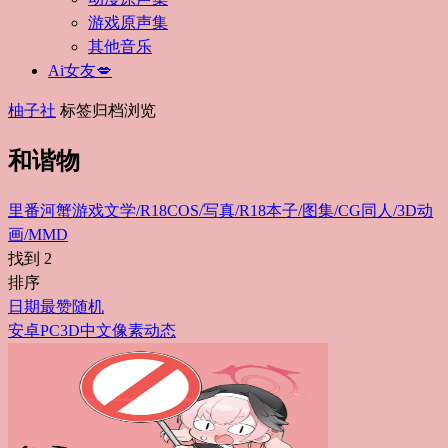
游戏原声集
其他音乐
Ai女友💋
柚子社
标签归档浏览
和谐物
里番
河蟹游戏
文学/R18
COS/写真/R18
本子/图集/CG
同人/3D动
画/MMD
找到
2
排序
日期
最赞
随机
安卓
PC
3D
中文
像素
动态