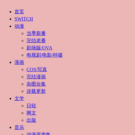
首页
SWITCH
动漫
当季新番
完结老番
剧场版/OVA
电视剧/电影/特摄
漫画
COS/写真
完结漫画
杂图合集
连载更新
文学
日轻
网文
出版
音乐
动漫原声集