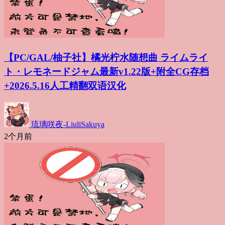
【PC/GAL/柚子社】橘光柠水随想曲 ライムライ
ト・レモネードジャム最新v1.22版+附全CG存档
+2026.5.16人工精翻双语汉化
琉璃咲夜-LiuliSakuya
2个月前