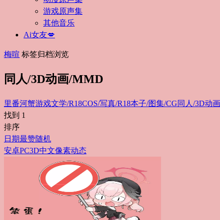
游戏原声集
其他音乐
Ai女友💋
梅喧
标签归档浏览
同人/3D动画/MMD
里番
河蟹游戏
文学/R18
COS/写真/R18
本子/图集/CG
同人/3D动画
找到
1
排序
日期
最赞
随机
安卓
PC
3D
中文
像素
动态