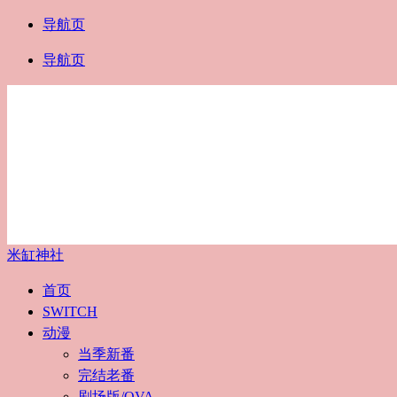
导航页
导航页
米缸神社
首页
SWITCH
动漫
当季新番
完结老番
剧场版/OVA