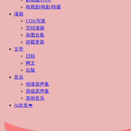
电视剧/电影/特摄
漫画
COS/写真
完结漫画
杂图合集
连载更新
文学
日轻
网文
出版
音乐
动漫原声集
游戏原声集
其他音乐
Ai女友💋