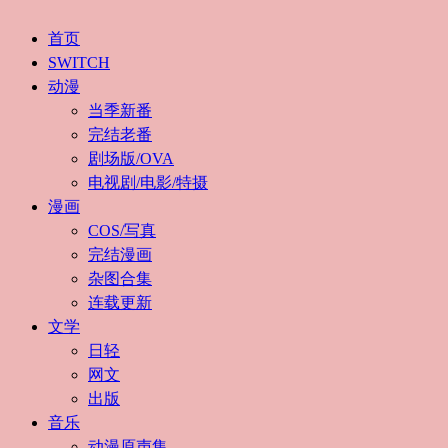
首页
SWITCH
动漫
当季新番
完结老番
剧场版/OVA
电视剧/电影/特摄
漫画
COS/写真
完结漫画
杂图合集
连载更新
文学
日轻
网文
出版
音乐
动漫原声集