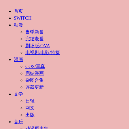
首页
SWITCH
动漫
当季新番
完结老番
剧场版/OVA
电视剧/电影/特摄
漫画
COS/写真
完结漫画
杂图合集
连载更新
文学
日轻
网文
出版
音乐
动漫原声集