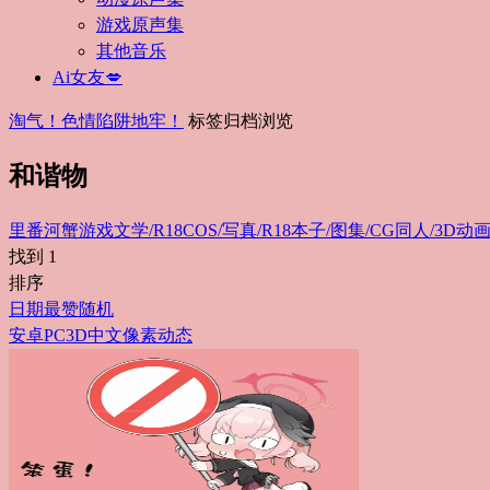
游戏原声集
其他音乐
Ai女友💋
淘气！色情陷阱地牢！
标签归档浏览
和谐物
里番
河蟹游戏
文学/R18
COS/写真/R18
本子/图集/CG
同人/3D动画
找到
1
排序
日期
最赞
随机
安卓
PC
3D
中文
像素
动态