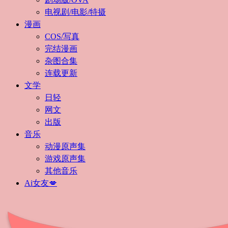
电视剧/电影/特摄
漫画
COS/写真
完结漫画
杂图合集
连载更新
文学
日轻
网文
出版
音乐
动漫原声集
游戏原声集
其他音乐
Ai女友💋