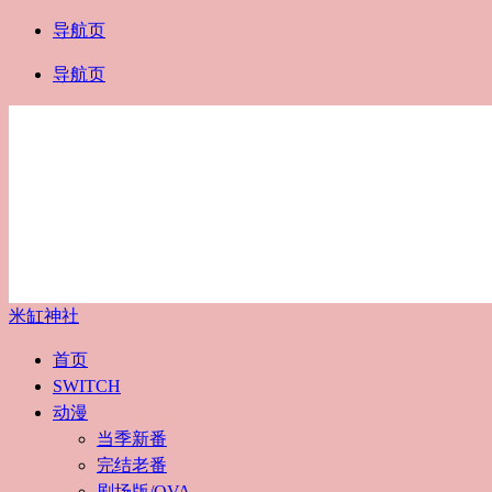
导航页
导航页
米缸神社
首页
SWITCH
动漫
当季新番
完结老番
剧场版/OVA