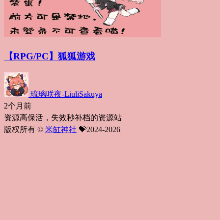
【RPG/PC】狐狐游戏
琉璃咲夜-LiuliSakuya
2个月前
资源高保活，失效秒补档的资源站
版权所有 ©
米缸神社
💝2024-2026