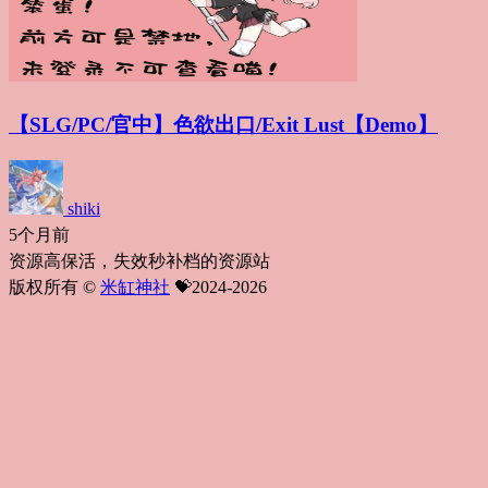
【SLG/PC/官中】色欲出口/Exit Lust【Demo】
shiki
5个月前
资源高保活，失效秒补档的资源站
版权所有 ©
米缸神社
💝2024-2026