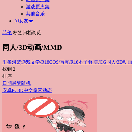
游戏原声集
其他音乐
Ai女友💋
菲伦
标签归档浏览
同人/3D动画/MMD
里番
河蟹游戏
文学/R18
COS/写真/R18
本子/图集/CG
同人/3D动画
找到
2
排序
日期
最赞
随机
安卓
PC
3D
中文
像素
动态