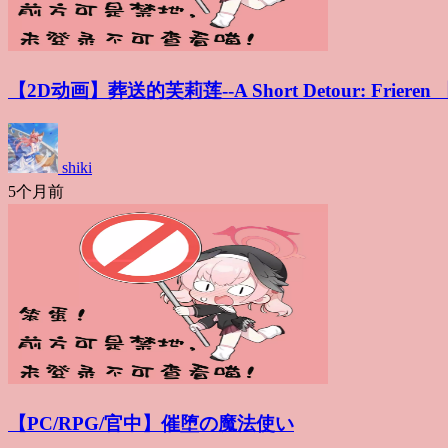
【2D动画】葬送的芙莉莲--A Short Detour: Frieren 
shiki
5个月前
【PC/RPG/官中】催堕の魔法使い