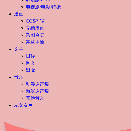
电视剧/电影/特摄
漫画
COS/写真
完结漫画
杂图合集
连载更新
文学
日轻
网文
出版
音乐
动漫原声集
游戏原声集
其他音乐
Ai女友💋