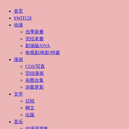
首页
SWITCH
动漫
当季新番
完结老番
剧场版/OVA
电视剧/电影/特摄
漫画
COS/写真
完结漫画
杂图合集
连载更新
文学
日轻
网文
出版
音乐
动漫原声集