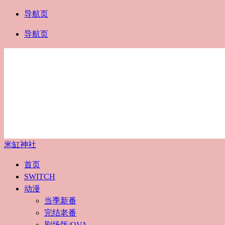
导航页
导航页
米缸神社
首页
SWITCH
动漫
当季新番
完结老番
剧场版/OVA