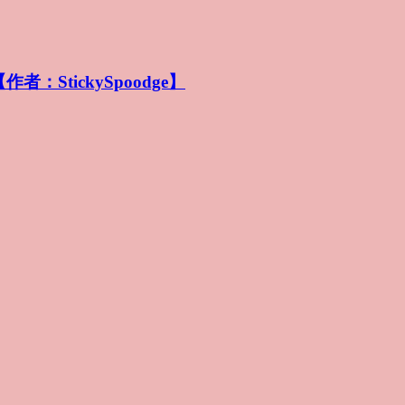
【作者：StickySpoodge】