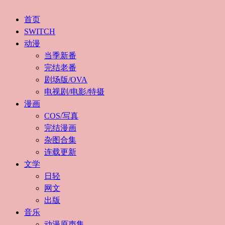
首页
SWITCH
动漫
当季新番
完结老番
剧场版/OVA
电视剧/电影/特摄
漫画
COS/写真
完结漫画
杂图合集
连载更新
文学
日轻
网文
出版
音乐
动漫原声集