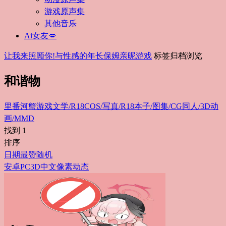
游戏原声集
其他音乐
Ai女友💋
让我来照顾你!与性感的年长保姆亲昵游戏
标签归档浏览
和谐物
里番
河蟹游戏
文学/R18
COS/写真/R18
本子/图集/CG
同人/3D动
画/MMD
找到
1
排序
日期
最赞
随机
安卓
PC
3D
中文
像素
动态