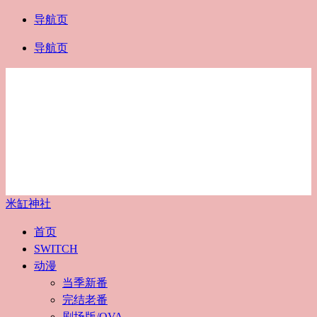
导航页
导航页
米缸神社
首页
SWITCH
动漫
当季新番
完结老番
剧场版/OVA