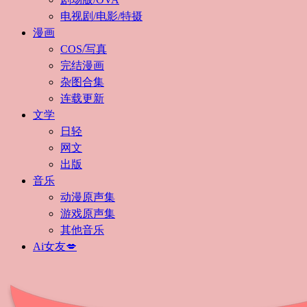
电视剧/电影/特摄
漫画
COS/写真
完结漫画
杂图合集
连载更新
文学
日轻
网文
出版
音乐
动漫原声集
游戏原声集
其他音乐
Ai女友💋