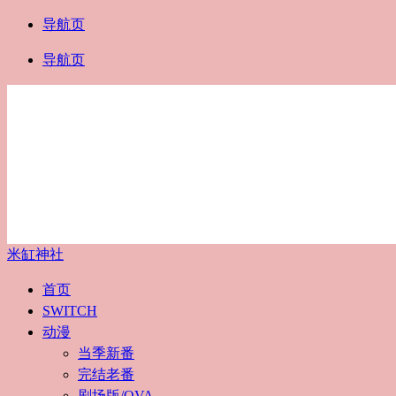
导航页
导航页
米缸神社
首页
SWITCH
动漫
当季新番
完结老番
剧场版/OVA