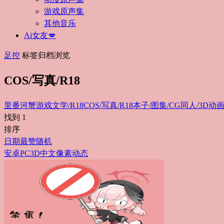
游戏原声集
其他音乐
Ai女友💋
足控
标签归档浏览
COS/写真/R18
里番
河蟹游戏
文学/R18
COS/写真/R18
本子/图集/CG
同人/3D动画
找到
1
排序
日期
最赞
随机
安卓
PC
3D
中文
像素
动态