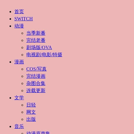
首页
SWITCH
动漫
当季新番
完结老番
剧场版/OVA
电视剧/电影/特摄
漫画
COS/写真
完结漫画
杂图合集
连载更新
文学
日轻
网文
出版
音乐
动漫原声集