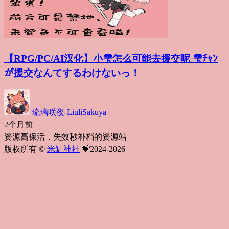
【RPG/PC/AI汉化】小雫怎么可能去援交呢 雫ﾁｬﾝ
が援交なんてするわけないっ！
琉璃咲夜-LiuliSakuya
2个月前
资源高保活，失效秒补档的资源站
版权所有 ©
米缸神社
💝2024-2026