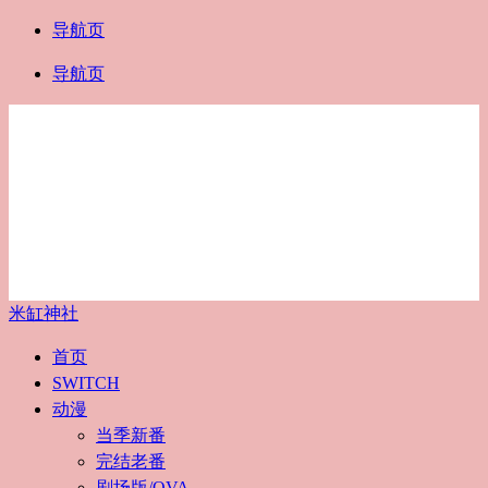
导航页
导航页
米缸神社
首页
SWITCH
动漫
当季新番
完结老番
剧场版/OVA