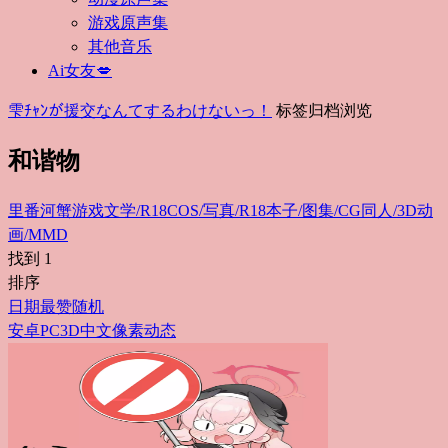
游戏原声集
其他音乐
Ai女友💋
雫ﾁｬﾝが援交なんてするわけないっ！
标签归档浏览
和谐物
里番
河蟹游戏
文学/R18
COS/写真/R18
本子/图集/CG
同人/3D动
画/MMD
找到
1
排序
日期
最赞
随机
安卓
PC
3D
中文
像素
动态