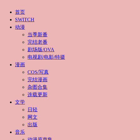
首页
SWITCH
动漫
当季新番
完结老番
剧场版/OVA
电视剧/电影/特摄
漫画
COS/写真
完结漫画
杂图合集
连载更新
文学
日轻
网文
出版
音乐
动漫原声集