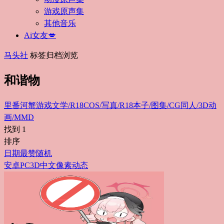
游戏原声集
其他音乐
Ai女友💋
马头社
标签归档浏览
和谐物
里番
河蟹游戏
文学/R18
COS/写真/R18
本子/图集/CG
同人/3D动
画/MMD
找到
1
排序
日期
最赞
随机
安卓
PC
3D
中文
像素
动态