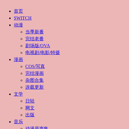
首页
SWITCH
动漫
当季新番
完结老番
剧场版/OVA
电视剧/电影/特摄
漫画
COS/写真
完结漫画
杂图合集
连载更新
文学
日轻
网文
出版
音乐
动漫原声集