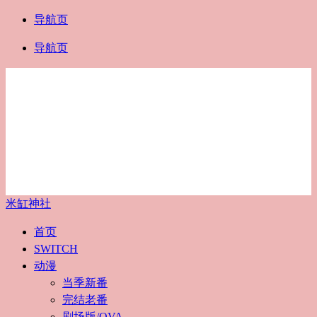
导航页
导航页
米缸神社
首页
SWITCH
动漫
当季新番
完结老番
剧场版/OVA