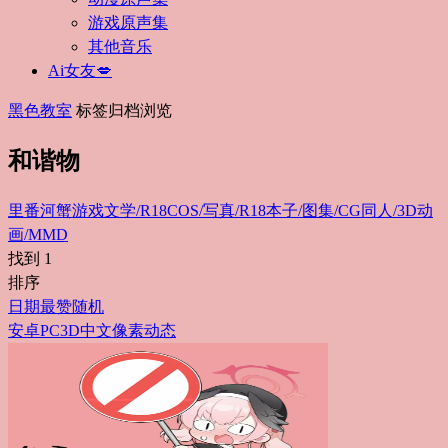
游戏原声集
其他音乐
Ai女友💋
黑色教室
标签归档浏览
和谐物
里番
河蟹游戏
文学/R18
COS/写真/R18
本子/图集/CG
同人/3D动
画/MMD
找到
1
排序
日期
最赞
随机
安卓
PC
3D
中文
像素
动态