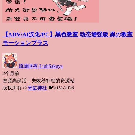
【ADV/AI汉化/PC】黑色教室 动态增强版 黒の教室
モーションプラス
琉璃咲夜-LiuliSakuya
2个月前
资源高保活，失效秒补档的资源站
版权所有 ©
米缸神社
💝2024-2026