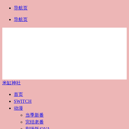
导航页
导航页
米缸神社
首页
SWITCH
动漫
当季新番
完结老番
剧场版/OVA