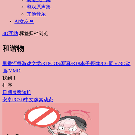
游戏原声集
其他音乐
Ai女友💋
3D互动
标签归档浏览
和谐物
里番
河蟹游戏
文学/R18
COS/写真/R18
本子/图集/CG
同人/3D动
画/MMD
找到
1
排序
日期
最赞
随机
安卓
PC
3D
中文
像素
动态