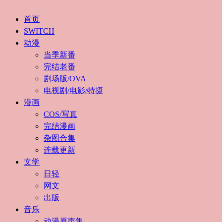
首页
SWITCH
动漫
当季新番
完结老番
剧场版/OVA
电视剧/电影/特摄
漫画
COS/写真
完结漫画
杂图合集
连载更新
文学
日轻
网文
出版
音乐
动漫原声集