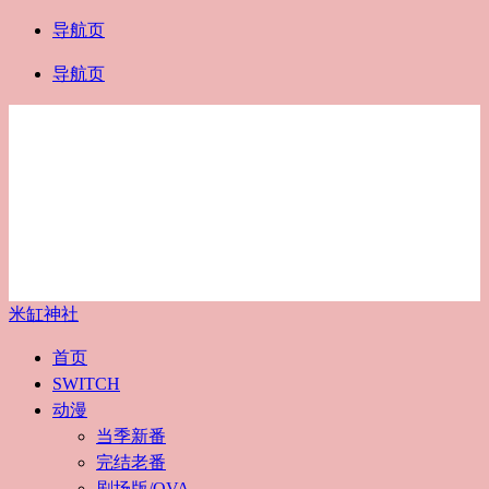
导航页
导航页
米缸神社
首页
SWITCH
动漫
当季新番
完结老番
剧场版/OVA