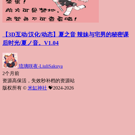
【3D互动/汉化/动态】夏之音 辣妹与宅男的秘密课
后时光/夏ノ音。V1.04
琉璃咲夜-LiuliSakuya
2个月前
资源高保活，失效秒补档的资源站
版权所有 ©
米缸神社
💝2024-2026