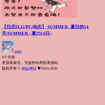
【日式SLG/PC/动态】 SUMMER -夏日的14
天/SUMMER ~夏の14日~
shiki
6个月前
资源高保活，失效秒补档的资源站
版权所有 ©
米缸神社
💝2024-2026