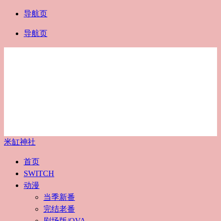
导航页
导航页
米缸神社
首页
SWITCH
动漫
当季新番
完结老番
剧场版/OVA