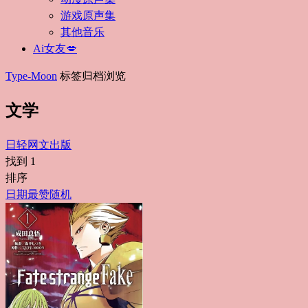
游戏原声集
其他音乐
Ai女友💋
Type-Moon
标签归档浏览
文学
日轻
网文
出版
找到
1
排序
日期
最赞
随机