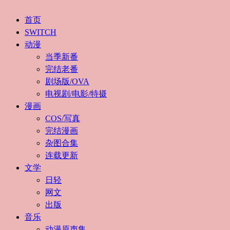
首页
SWITCH
动漫
当季新番
完结老番
剧场版/OVA
电视剧/电影/特摄
漫画
COS/写真
完结漫画
杂图合集
连载更新
文学
日轻
网文
出版
音乐
动漫原声集