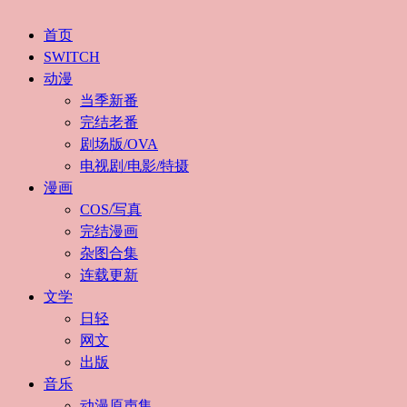
首页
SWITCH
动漫
当季新番
完结老番
剧场版/OVA
电视剧/电影/特摄
漫画
COS/写真
完结漫画
杂图合集
连载更新
文学
日轻
网文
出版
音乐
动漫原声集