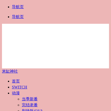
导航页
导航页
米缸神社
首页
SWITCH
动漫
当季新番
完结老番
剧场版/OVA