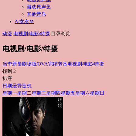
游戏原声集
其他音乐
Ai女友💋
动漫
电视剧/电影/特摄
目录浏览
电视剧/电影/特摄
当季新番
剧场版/OVA
完结老番
电视剧/电影/特摄
找到
2
排序
日期
最赞
随机
星期一
星期二
星期三
星期四
星期五
星期六
星期日