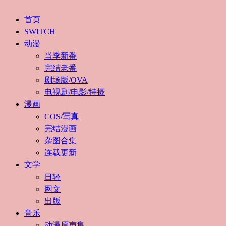
首页
SWITCH
动漫
当季新番
完结老番
剧场版/OVA
电视剧/电影/特摄
漫画
COS/写真
完结漫画
杂图合集
连载更新
文学
日轻
网文
出版
音乐
动漫原声集