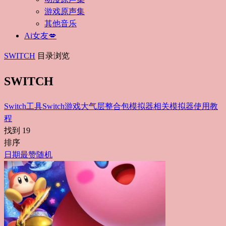
游戏原声集
其他音乐
Ai女友💋
SWITCH
目录浏览
SWITCH
Switch工具
Switch游戏
大气层整合包
模拟器相关
模拟器使用教
程
找到
19
排序
日期
最赞
随机