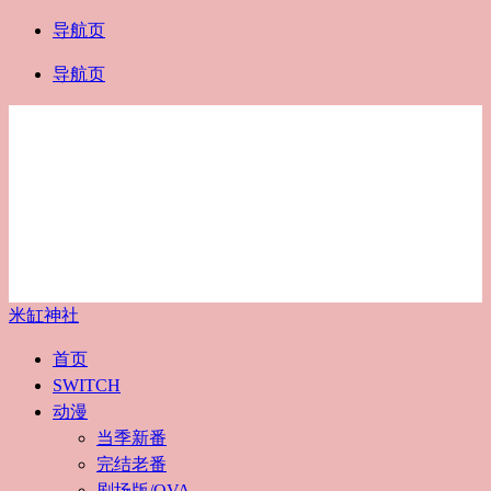
导航页
导航页
米缸神社
首页
SWITCH
动漫
当季新番
完结老番
剧场版/OVA