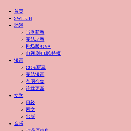
首页
SWITCH
动漫
当季新番
完结老番
剧场版/OVA
电视剧/电影/特摄
漫画
COS/写真
完结漫画
杂图合集
连载更新
文学
日轻
网文
出版
音乐
动漫原声集