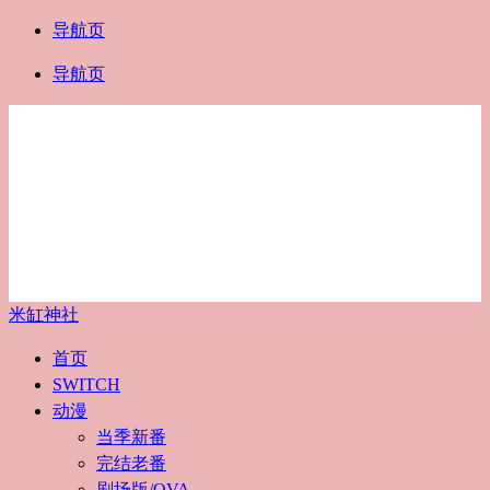
导航页
导航页
米缸神社
首页
SWITCH
动漫
当季新番
完结老番
剧场版/OVA