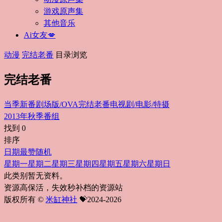
游戏原声集
其他音乐
Ai女友💋
动漫
完结老番
目录浏览
完结老番
当季新番
剧场版/OVA
完结老番
电视剧/电影/特摄
2013年秋季番组
找到
0
排序
日期
最赞
随机
星期一
星期二
星期三
星期四
星期五
星期六
星期日
此类别暂无资料。
资源高保活，失效秒补档的资源站
版权所有 ©
米缸神社
💝2024-2026