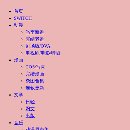
首页
SWITCH
动漫
当季新番
完结老番
剧场版/OVA
电视剧/电影/特摄
漫画
COS/写真
完结漫画
杂图合集
连载更新
文学
日轻
网文
出版
音乐
动漫原声集