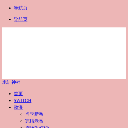
导航页
导航页
米缸神社
首页
SWITCH
动漫
当季新番
完结老番
剧场版/OVA