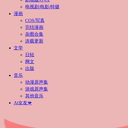
电视剧/电影/特摄
漫画
COS/写真
完结漫画
杂图合集
连载更新
文学
日轻
网文
出版
音乐
动漫原声集
游戏原声集
其他音乐
Ai女友💋