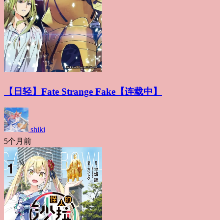
【日轻】Fate Strange Fake【连载中】
shiki
5个月前