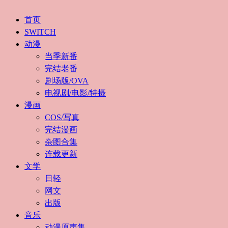
首页
SWITCH
动漫
当季新番
完结老番
剧场版/OVA
电视剧/电影/特摄
漫画
COS/写真
完结漫画
杂图合集
连载更新
文学
日轻
网文
出版
音乐
动漫原声集