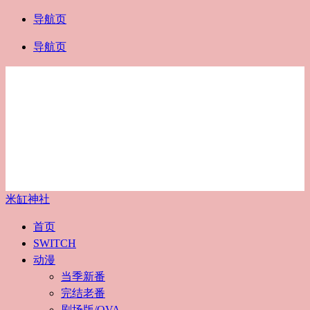
导航页
导航页
米缸神社
首页
SWITCH
动漫
当季新番
完结老番
剧场版/OVA