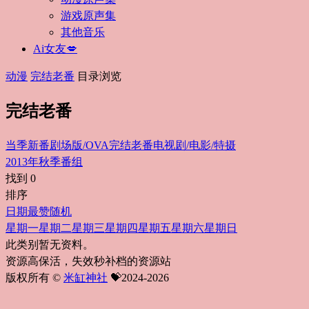
游戏原声集
其他音乐
Ai女友💋
动漫
完结老番
目录浏览
完结老番
当季新番
剧场版/OVA
完结老番
电视剧/电影/特摄
2013年秋季番组
找到
0
排序
日期
最赞
随机
星期一
星期二
星期三
星期四
星期五
星期六
星期日
此类别暂无资料。
资源高保活，失效秒补档的资源站
版权所有 ©
米缸神社
💝2024-2026