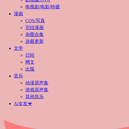
电视剧/电影/特摄
漫画
COS/写真
完结漫画
杂图合集
连载更新
文学
日轻
网文
出版
音乐
动漫原声集
游戏原声集
其他音乐
Ai女友💋