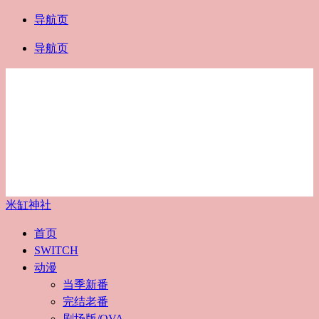
导航页
导航页
米缸神社
首页
SWITCH
动漫
当季新番
完结老番
剧场版/OVA