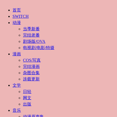
首页
SWITCH
动漫
当季新番
完结老番
剧场版/OVA
电视剧/电影/特摄
漫画
COS/写真
完结漫画
杂图合集
连载更新
文学
日轻
网文
出版
音乐
动漫原声集