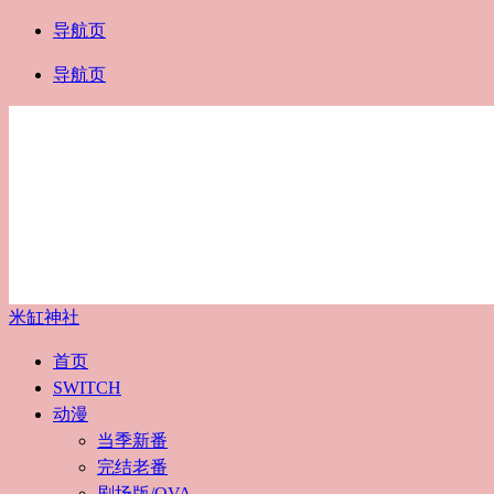
导航页
导航页
米缸神社
首页
SWITCH
动漫
当季新番
完结老番
剧场版/OVA