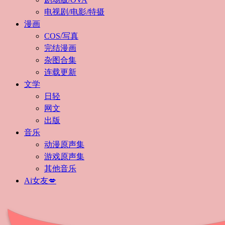
电视剧/电影/特摄
漫画
COS/写真
完结漫画
杂图合集
连载更新
文学
日轻
网文
出版
音乐
动漫原声集
游戏原声集
其他音乐
Ai女友💋