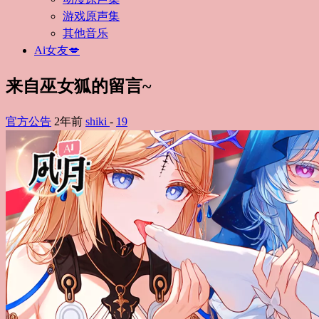
游戏原声集
其他音乐
Ai女友💋
来自巫女狐的留言~
官方公告
2年前
shiki
-
19