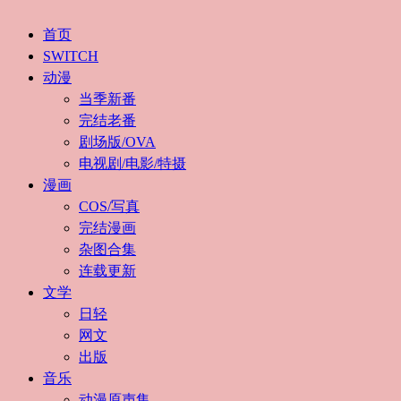
首页
SWITCH
动漫
当季新番
完结老番
剧场版/OVA
电视剧/电影/特摄
漫画
COS/写真
完结漫画
杂图合集
连载更新
文学
日轻
网文
出版
音乐
动漫原声集