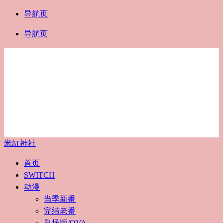
导航页
导航页
米缸神社
首页
SWITCH
动漫
当季新番
完结老番
剧场版/OVA