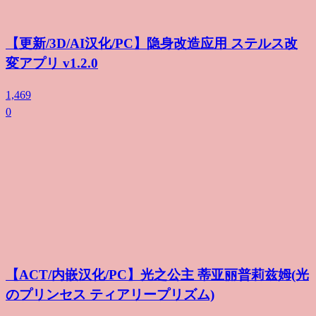
【更新/3D/AI汉化/PC】隐身改造应用 ステルス改
変アプリ v1.2.0
1,469
0
【ACT/内嵌汉化/PC】光之公主 蒂亚丽普莉兹姆(光
のプリンセス ティアリープリズム)