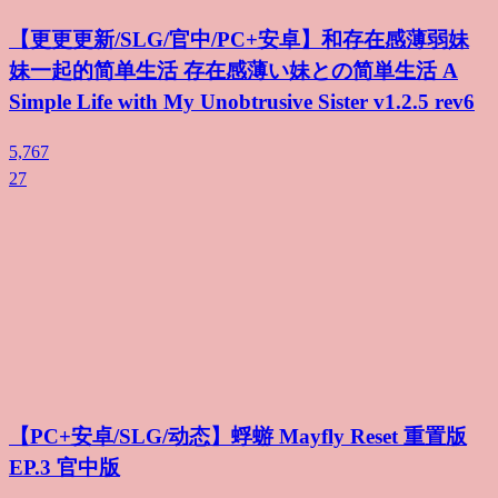
【更更更新/SLG/官中/PC+安卓】和存在感薄弱妹
妹一起的简单生活 存在感薄い妹との简単生活 A
Simple Life with My Unobtrusive Sister v1.2.5 rev6
5,767
27
【PC+安卓/SLG/动态】蜉蝣 Mayfly Reset 重置版
EP.3 官中版