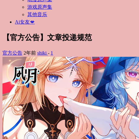
游戏原声集
其他音乐
Ai女友💋
【官方公告】文章投递规范
官方公告
2年前
shiki
-
1