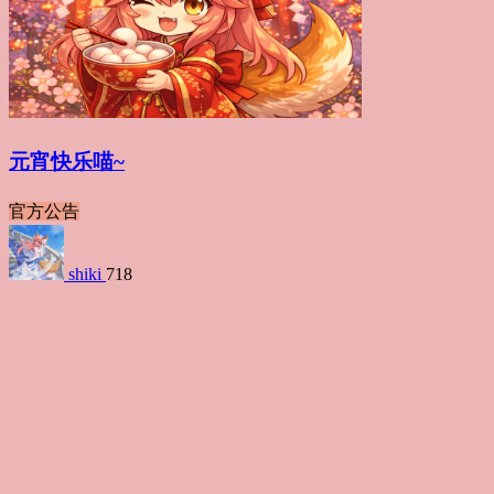
元宵快乐喵~
官方公告
shiki
718