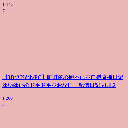
1,475
7
【3D/AI汉化/PC】唯唯的心跳不已♡自慰直播日记
ゆいゆいのドキドキ♡おなにー配信日記 v1.1.2
1,260
4