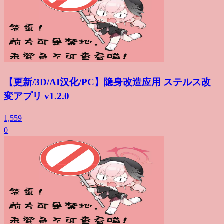
【更新/3D/AI汉化/PC】隐身改造应用 ステルス改
変アプリ v1.2.0
1,559
0