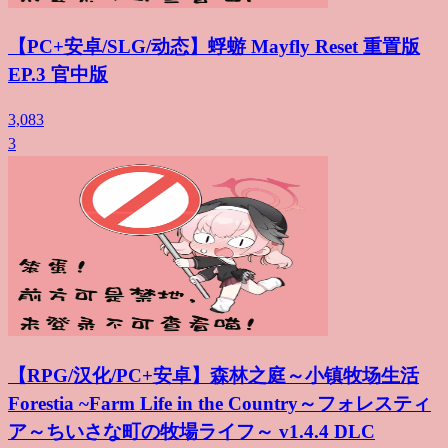
【PC+安卓/SLG/动态】蜉蝣 Mayfly Reset 重置版
EP.3 官中版
3,083
3
【RPG/汉化/PC+安卓】森林之庭～小镇牧场生活
Forestia ~Farm Life in the Country～フォレスティ
ア～ちいさな町の牧場ライフ～ v1.4.4 DLC