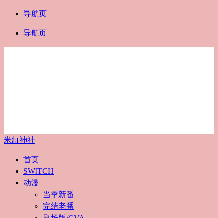
导航页
导航页
米缸神社
首页
SWITCH
动漫
当季新番
完结老番
剧场版/OVA