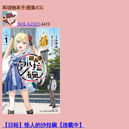
和谐物
本子/图集/CG
SOLA2323
4419
【日轻】怪人的沙拉碗【连载中】