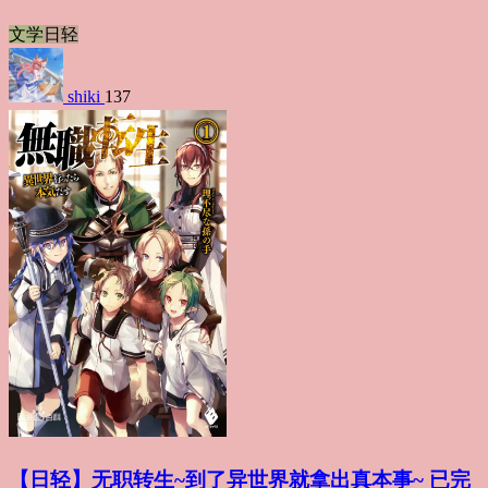
文学
日轻
shiki
137
【日轻】无职转生~到了异世界就拿出真本事~ 已完