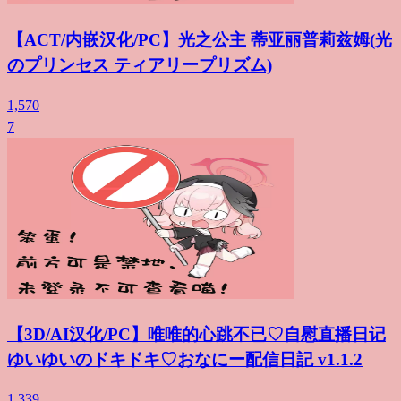
【ACT/内嵌汉化/PC】光之公主 蒂亚丽普莉兹姆(光
のプリンセス ティアリープリズム)
1,570
7
【3D/AI汉化/PC】唯唯的心跳不已♡自慰直播日记
ゆいゆいのドキドキ♡おなにー配信日記 v1.1.2
1,339