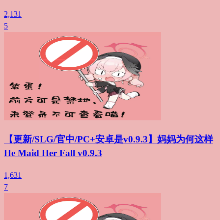
2,131
5
【更新/SLG/官中/PC+安卓是v0.9.3】妈妈为何这样
He Maid Her Fall v0.9.3
1,631
7