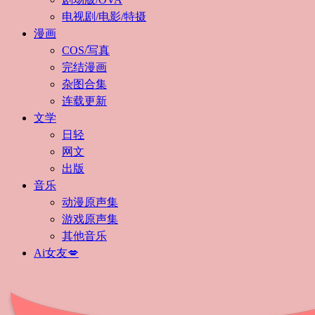
电视剧/电影/特摄
漫画
COS/写真
完结漫画
杂图合集
连载更新
文学
日轻
网文
出版
音乐
动漫原声集
游戏原声集
其他音乐
Ai女友💋