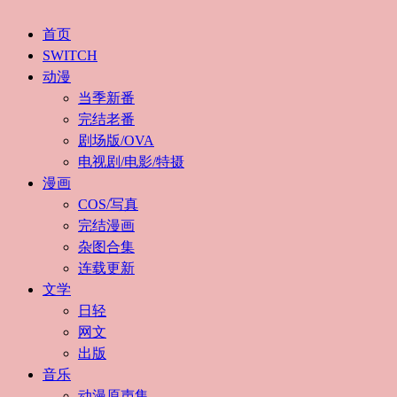
首页
SWITCH
动漫
当季新番
完结老番
剧场版/OVA
电视剧/电影/特摄
漫画
COS/写真
完结漫画
杂图合集
连载更新
文学
日轻
网文
出版
音乐
动漫原声集