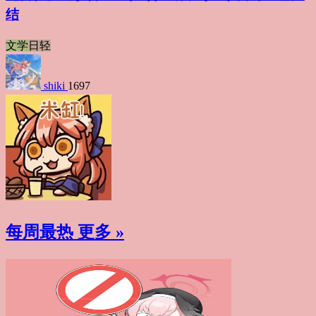
结
文学
日轻
shiki
1697
每周最热
更多 »