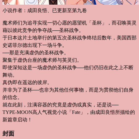
小说作者：成田良悟、已更新至第九卷
魔术师们为追寻实现一切心愿的愿望机「圣杯」，而召唤英灵
藉以彼此竞争的争夺战──圣杯战争。
于日本这片土地举行的第五次圣杯战争终结后数年，美国西部
史诺菲尔德出现下一场斗争。
──那是充满虚伪的圣杯战争。
聚集于虚伪台座的魔术师与英灵们。
即使深知这是一场虚伪的圣杯战争──他们仍旧在此之上不断
舞动。
真伪即在遥远的彼岸。
并非为了圣杯──也非为其他任何事物，而是为贯彻他们自身
的信念。
就在此刻，注满容器的究竟是虚伪或真实，还是说──
TYPE-MOON高人气视觉小说「Fate」，由成田良悟所描绘的
新篇章启动！
封面