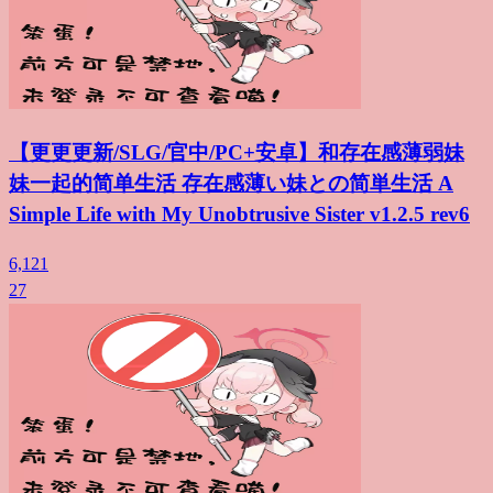
【更更更新/SLG/官中/PC+安卓】和存在感薄弱妹
妹一起的简单生活 存在感薄い妹との简単生活 A
Simple Life with My Unobtrusive Sister v1.2.5 rev6
6,121
27