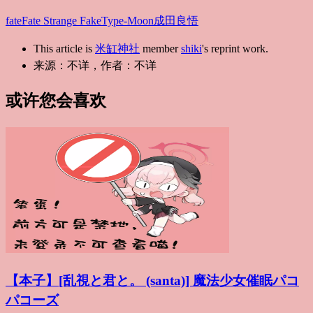
fate
Fate Strange Fake
Type-Moon
成田良悟
This article is
米缸神社
member
shiki
's reprint work.
来源：不详，作者：不详
或许您会喜欢
【本子】[乱視と君と。 (santa)] 魔法少女催眠パコ
パコーズ