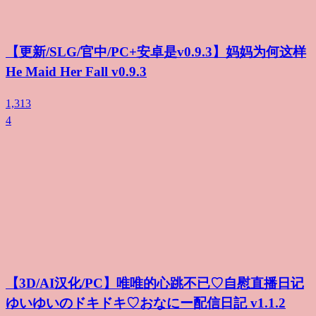
【更新/SLG/官中/PC+安卓是v0.9.3】妈妈为何这样
He Maid Her Fall v0.9.3
1,313
4
【3D/AI汉化/PC】唯唯的心跳不已♡自慰直播日记
ゆいゆいのドキドキ♡おなにー配信日記 v1.1.2