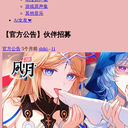
游戏原声集
其他音乐
Ai女友💋
【官方公告】伙伴招募
官方公告
5个月前
shiki
-
11