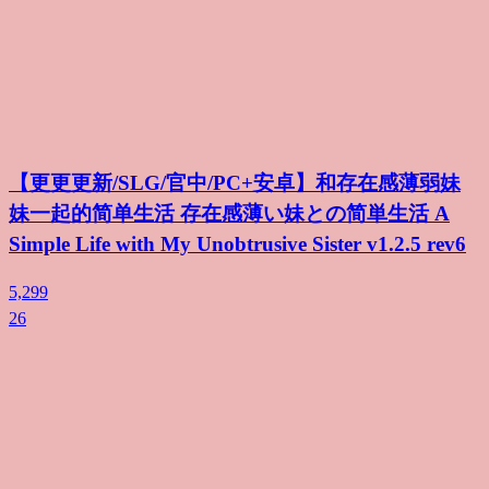
【更更更新/SLG/官中/PC+安卓】和存在感薄弱妹
妹一起的简单生活 存在感薄い妹との简単生活 A
Simple Life with My Unobtrusive Sister v1.2.5 rev6
5,299
26