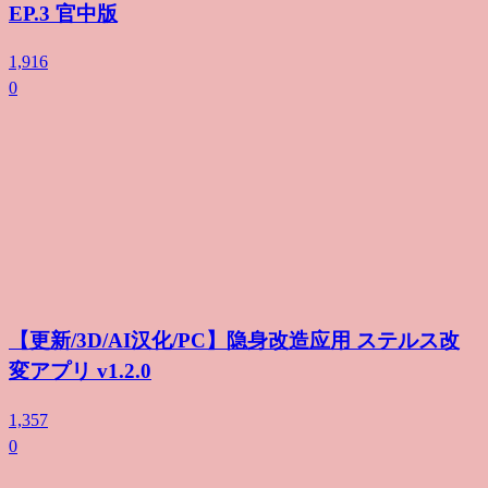
EP.3 官中版
1,916
0
【更新/3D/AI汉化/PC】隐身改造应用 ステルス改
変アプリ v1.2.0
1,357
0