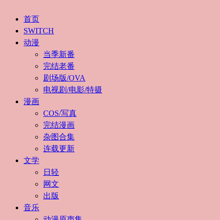
首页
SWITCH
动漫
当季新番
完结老番
剧场版/OVA
电视剧/电影/特摄
漫画
COS/写真
完结漫画
杂图合集
连载更新
文学
日轻
网文
出版
音乐
动漫原声集