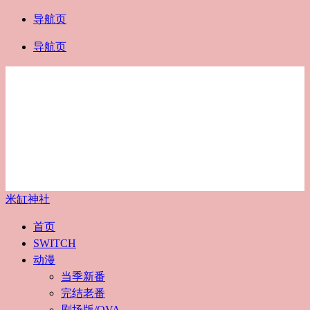
导航页
导航页
米缸神社
首页
SWITCH
动漫
当季新番
完结老番
剧场版/OVA