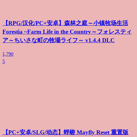
【RPG/汉化/PC+安卓】森林之庭～小镇牧场生活
Forestia ~Farm Life in the Country～フォレスティ
ア～ちいさな町の牧場ライフ～ v1.4.4 DLC
1,790
5
【PC+安卓/SLG/动态】蜉蝣 Mayfly Reset 重置版