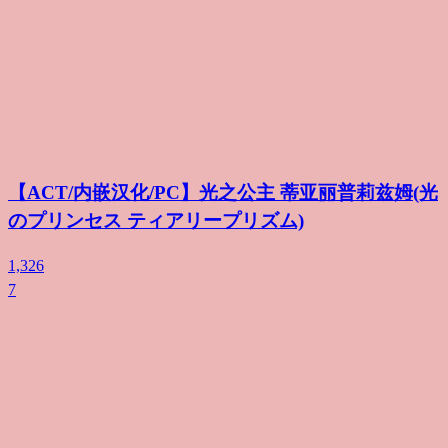
【ACT/内嵌汉化/PC】光之公主 蒂亚丽普莉兹姆(光
のプリンセス ティアリープリズム)
1,326
7