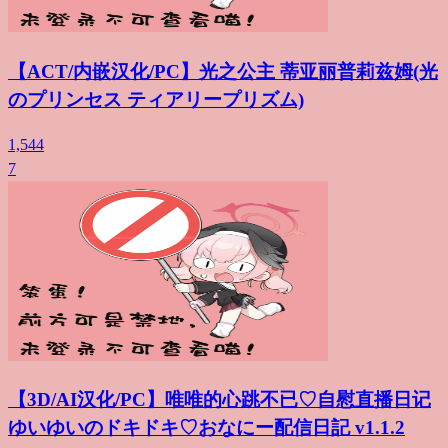
【ACT/内嵌汉化/PC】光之公主 蒂亚丽普莉兹姆(光
のプリンセス ティアリープリズム)
1,544
7
【3D/AI汉化/PC】唯唯的心跳不已♡自慰直播日记
ゆいゆいのドキドキ♡おなにー配信日記 v1.1.2