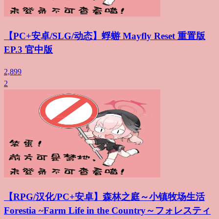
【PC+安卓/SLG/动态】蜉蝣 Mayfly Reset 重置版
EP.3 官中版
2,899
2
【RPG/汉化/PC+安卓】森林之庭～小镇牧场生活
Forestia ~Farm Life in the Country～フォレスティ