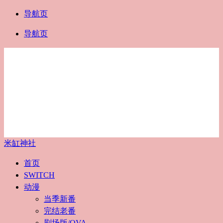
导航页
导航页
米缸神社
首页
SWITCH
动漫
当季新番
完结老番
剧场版/OVA