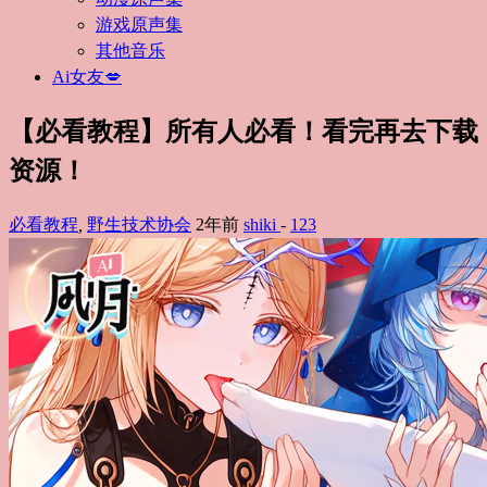
游戏原声集
其他音乐
Ai女友💋
【必看教程】所有人必看！看完再去下载
资源！
必看教程
,
野生技术协会
2年前
shiki
-
123