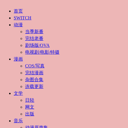
首页
SWITCH
动漫
当季新番
完结老番
剧场版/OVA
电视剧/电影/特摄
漫画
COS/写真
完结漫画
杂图合集
连载更新
文学
日轻
网文
出版
音乐
动漫原声集