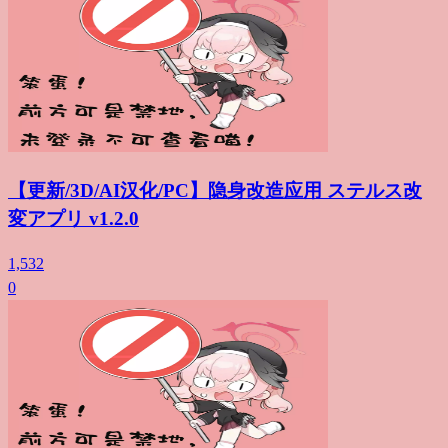
【更新/3D/AI汉化/PC】隐身改造应用 ステルス改
変アプリ v1.2.0
1,532
0