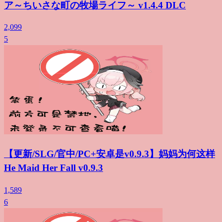
ア～ちいさな町の牧場ライフ～ v1.4.4 DLC
2,099
5
【更新/SLG/官中/PC+安卓是v0.9.3】妈妈为何这样
He Maid Her Fall v0.9.3
1,589
6