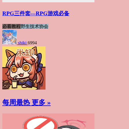
RPG三件套---RPG游戏必备
必看教程
野生技术协会
shiki
6994
每周最热
更多 »