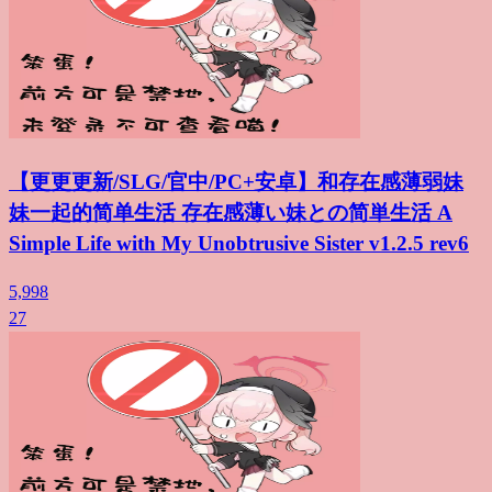
【更更更新/SLG/官中/PC+安卓】和存在感薄弱妹
妹一起的简单生活 存在感薄い妹との简単生活 A
Simple Life with My Unobtrusive Sister v1.2.5 rev6
5,998
27