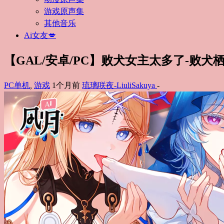
游戏原声集
其他音乐
Ai女友💋
【GAL/安卓/PC】败犬女主太多了-败犬
PC单机
,
游戏
1个月前
琉璃咲夜-LiuliSakuya
-