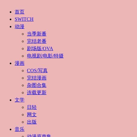
首页
SWITCH
动漫
当季新番
完结老番
剧场版/OVA
电视剧/电影/特摄
漫画
COS/写真
完结漫画
杂图合集
连载更新
文学
日轻
网文
出版
音乐
动漫原声集