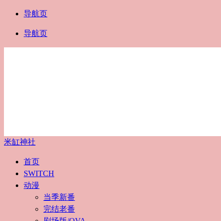
导航页
导航页
米缸神社
首页
SWITCH
动漫
当季新番
完结老番
剧场版/OVA