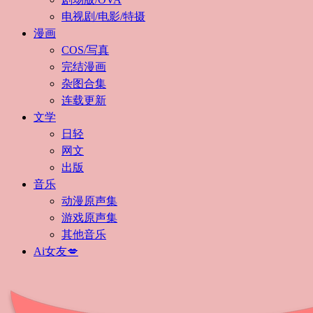
电视剧/电影/特摄
漫画
COS/写真
完结漫画
杂图合集
连载更新
文学
日轻
网文
出版
音乐
动漫原声集
游戏原声集
其他音乐
Ai女友💋