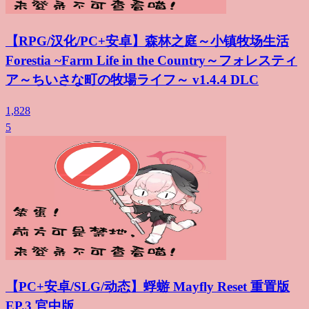
【RPG/汉化/PC+安卓】森林之庭～小镇牧场生活
Forestia ~Farm Life in the Country～フォレスティ
ア～ちいさな町の牧場ライフ～ v1.4.4 DLC
1,828
5
【PC+安卓/SLG/动态】蜉蝣 Mayfly Reset 重置版
EP.3 官中版