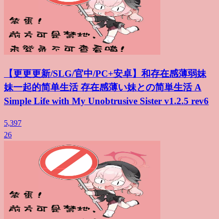
【更更更新/SLG/官中/PC+安卓】和存在感薄弱妹
妹一起的简单生活 存在感薄い妹との简単生活 A
Simple Life with My Unobtrusive Sister v1.2.5 rev6
5,397
26