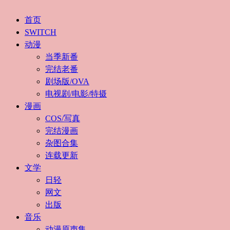
首页
SWITCH
动漫
当季新番
完结老番
剧场版/OVA
电视剧/电影/特摄
漫画
COS/写真
完结漫画
杂图合集
连载更新
文学
日轻
网文
出版
音乐
动漫原声集