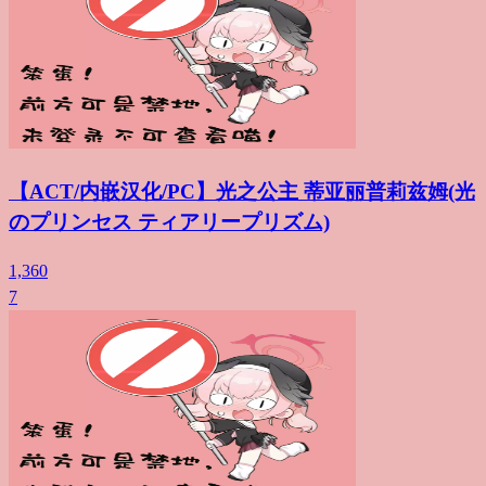
【ACT/内嵌汉化/PC】光之公主 蒂亚丽普莉兹姆(光
のプリンセス ティアリープリズム)
1,360
7