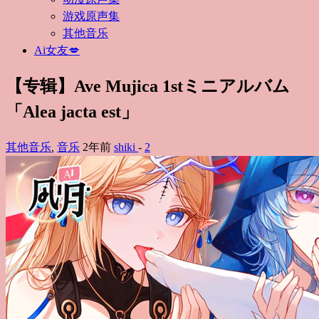
游戏原声集
其他音乐
Ai女友💋
【专辑】Ave Mujica 1stミニアルバム
「Alea jacta est」
其他音乐
,
音乐
2年前
shiki
-
2