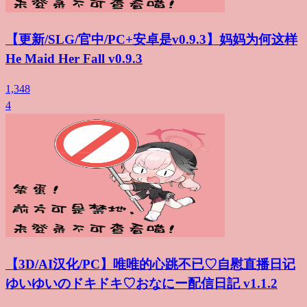
【更新/SLG/官中/PC+安卓是v0.9.3】妈妈为何这样
He Maid Her Fall v0.9.3
1,348
4
【3D/AI汉化/PC】唯唯的心跳不已♡自慰直播日记
ゆいゆいのドキドキ♡おなにー配信日記 v1.1.2