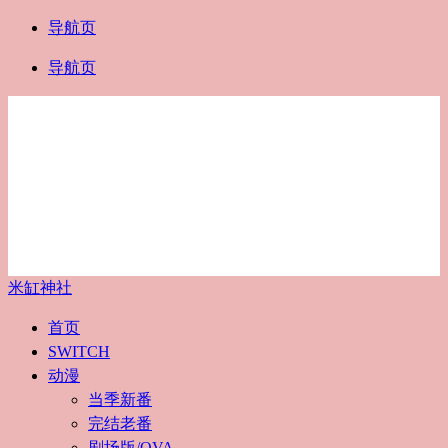
导航页
导航页
米缸神社
首页
SWITCH
动漫
当季新番
完结老番
剧场版/OVA