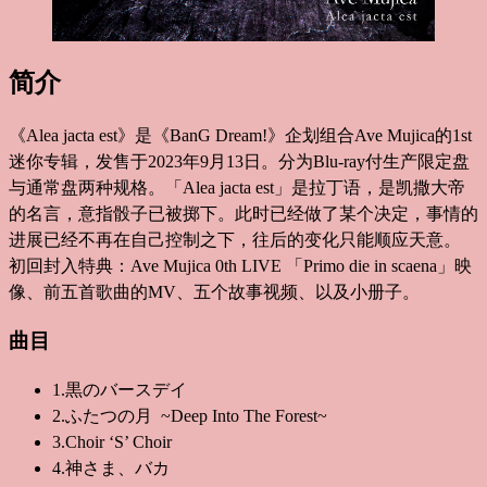
简介
《Alea jacta est》是《BanG Dream!》企划组合Ave Mujica的1st
迷你专辑，发售于2023年9月13日。分为Blu-ray付生产限定盘
与通常盘两种规格。「Alea jacta est」是拉丁语，是凯撒大帝
的名言，意指骰子已被掷下。此时已经做了某个决定，事情的
进展已经不再在自己控制之下，往后的变化只能顺应天意。
初回封入特典：Ave Mujica 0th LIVE 「Primo die in scaena」映
像、前五首歌曲的MV、五个故事视频、以及小册子。
曲目
1.黒のバースデイ
2.ふたつの月 ~Deep Into The Forest~
3.Choir ‘S’ Choir
4.神さま、バカ