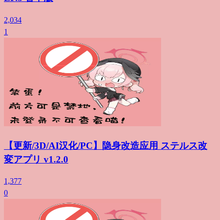
2,034
1
【更新/3D/AI汉化/PC】隐身改造应用 ステルス改
変アプリ v1.2.0
1,377
0