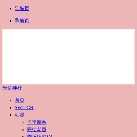
导航页
导航页
米缸神社
首页
SWITCH
动漫
当季新番
完结老番
剧场版/OVA