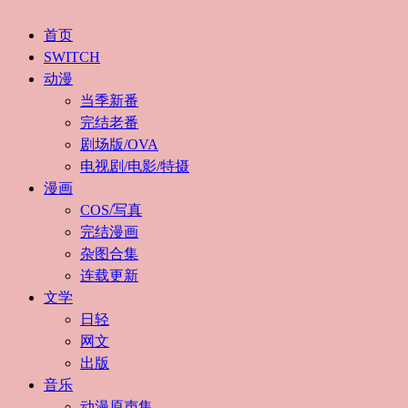
首页
SWITCH
动漫
当季新番
完结老番
剧场版/OVA
电视剧/电影/特摄
漫画
COS/写真
完结漫画
杂图合集
连载更新
文学
日轻
网文
出版
音乐
动漫原声集