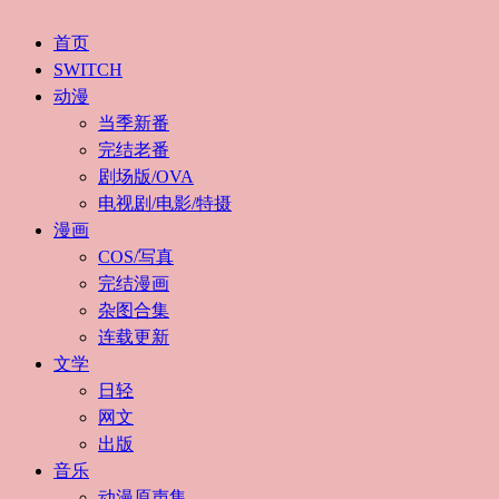
首页
SWITCH
动漫
当季新番
完结老番
剧场版/OVA
电视剧/电影/特摄
漫画
COS/写真
完结漫画
杂图合集
连载更新
文学
日轻
网文
出版
音乐
动漫原声集