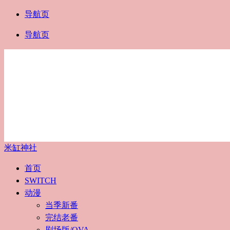
导航页
导航页
米缸神社
首页
SWITCH
动漫
当季新番
完结老番
剧场版/OVA