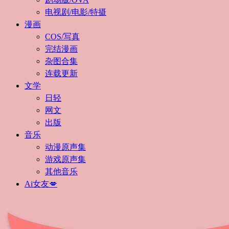
电视剧/电影/特摄
漫画
COS/写真
完结漫画
杂图合集
连载更新
文学
日轻
网文
出版
音乐
动漫原声集
游戏原声集
其他音乐
Ai女友💋