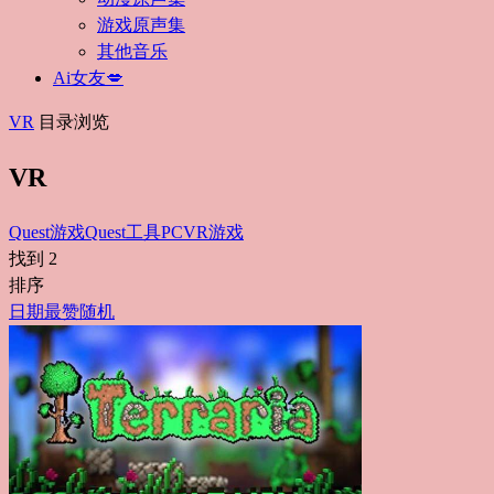
游戏原声集
其他音乐
Ai女友💋
VR
目录浏览
VR
Quest游戏
Quest工具
PCVR游戏
找到
2
排序
日期
最赞
随机