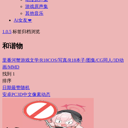
游戏原声集
其他音乐
Ai女友💋
1.0.5
标签归档浏览
和谐物
里番
河蟹游戏
文学/R18
COS/写真/R18
本子/图集/CG
同人/3D动
画/MMD
找到
1
排序
日期
最赞
随机
安卓
PC
3D
中文
像素
动态