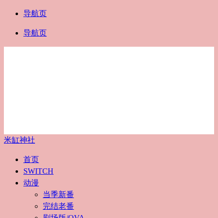
导航页
导航页
米缸神社
首页
SWITCH
动漫
当季新番
完结老番
剧场版/OVA