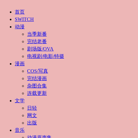
首页
SWITCH
动漫
当季新番
完结老番
剧场版/OVA
电视剧/电影/特摄
漫画
COS/写真
完结漫画
杂图合集
连载更新
文学
日轻
网文
出版
音乐
动漫原声集