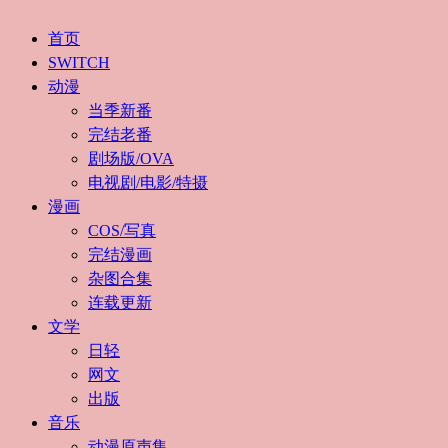
首页
SWITCH
动漫
当季新番
完结老番
剧场版/OVA
电视剧/电影/特摄
漫画
COS/写真
完结漫画
杂图合集
连载更新
文学
日轻
网文
出版
音乐
动漫原声集