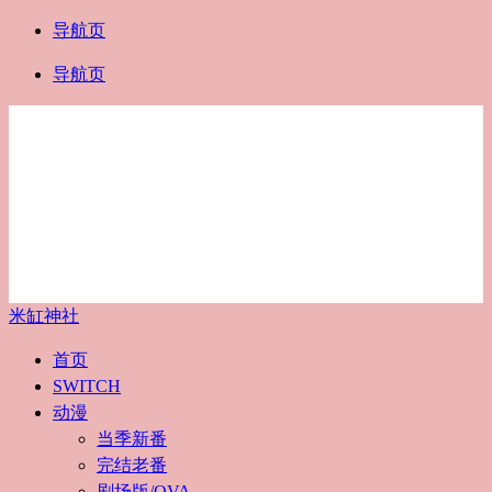
导航页
导航页
米缸神社
首页
SWITCH
动漫
当季新番
完结老番
剧场版/OVA