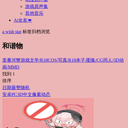
游戏原声集
其他音乐
Ai女友💋
a wish star
标签归档浏览
和谐物
里番
河蟹游戏
文学/R18
COS/写真/R18
本子/图集/CG
同人/3D动
画/MMD
找到
1
排序
日期
最赞
随机
安卓
PC
3D
中文
像素
动态