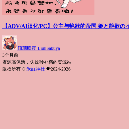
【ADV/AI汉化/PC】公主与艳欲的帝国 姫と艶欲
琉璃咲夜-LiuliSakuya
3个月前
资源高保活，失效秒补档的资源站
版权所有 ©
米缸神社
💝2024-2026