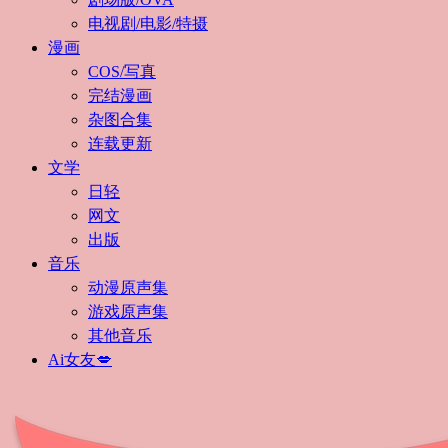
电视剧/电影/特摄
漫画
COS/写真
完结漫画
杂图合集
连载更新
文学
日轻
网文
出版
音乐
动漫原声集
游戏原声集
其他音乐
Ai女友💋