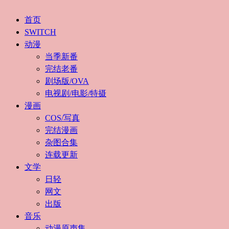
首页
SWITCH
动漫
当季新番
完结老番
剧场版/OVA
电视剧/电影/特摄
漫画
COS/写真
完结漫画
杂图合集
连载更新
文学
日轻
网文
出版
音乐
动漫原声集