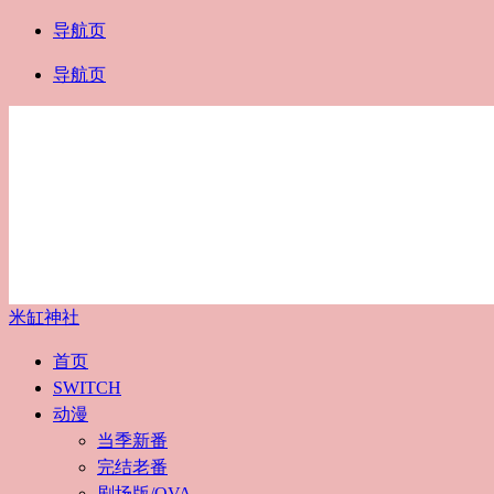
导航页
导航页
米缸神社
首页
SWITCH
动漫
当季新番
完结老番
剧场版/OVA