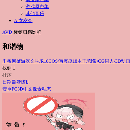
游戏原声集
其他音乐
Ai女友💋
AVD
标签归档浏览
和谐物
里番
河蟹游戏
文学/R18
COS/写真/R18
本子/图集/CG
同人/3D动画
找到
1
排序
日期
最赞
随机
安卓
PC
3D
中文
像素
动态